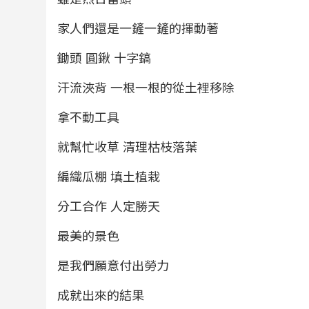
家人們還是一鏟一鏟的揮動著
鋤頭 圓鍬 十字鎬
汗流浹背 一根一根的從土裡移除
拿不動工具
就幫忙收草 清理枯枝落葉
編織瓜棚 填土植栽
分工合作 人定勝天
最美的景色
是我們願意付出勞力
成就出來的結果