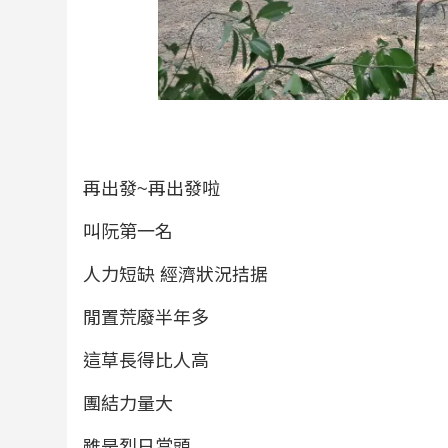
再出發~再出發啦
叫阮第一名
人力短缺 經濟狀況拮据
閒置荒廢半年多
這草長得比人高
團結力量大
雖是烈日當頭