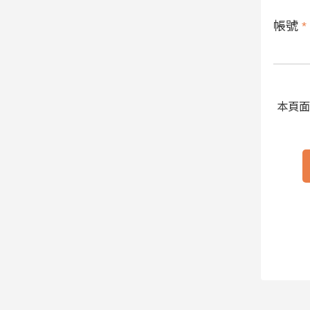
帳號
*
本頁面受