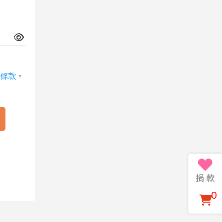
條款
。
0