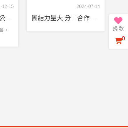
-12-15
2024-07-14
暖心聖誕•浪浪派對 公益演唱會圓滿成功
團結力量大 分工合作 人定勝天 最美的景色
唱會，
0