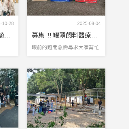
-10-28
2025-08-04
【暖心聖誕x浪浪園遊會 （一日園長體驗）】將在12/13號舉行！
募集 !!! 罐頭飼料醫療費保健品
眼前的難關急需尋求大家幫忙