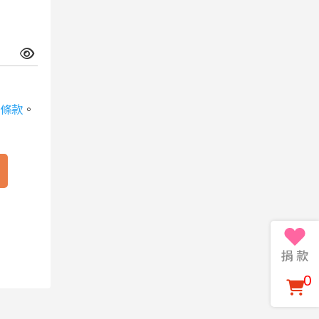
條款
。
0