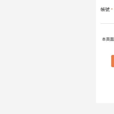
帳號
*
本頁面受