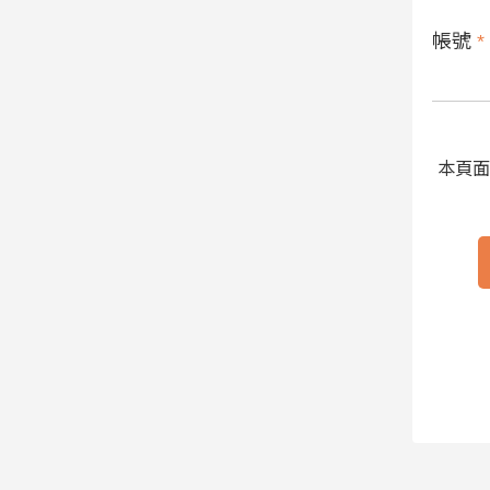
帳號
*
本頁面受