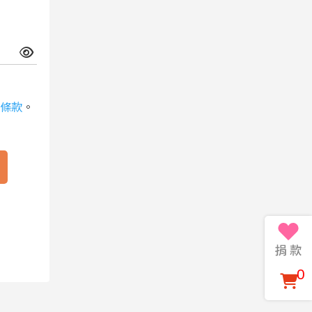
條款
。
0