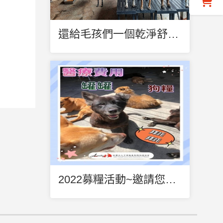
還給毛孩們一個乾淨舒爽空間，讓牠們開心的 盡情的～奔跑吧 !!
2022募糧活動~邀請您伸出援手,一起點亮愛的園區