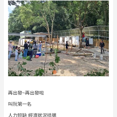
再出發~再出發啦
叫阮第一名
人力短缺 經濟狀況拮据