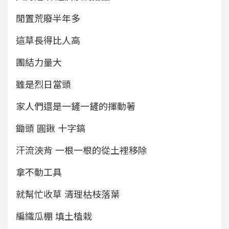
閒置荒廢半年多
這草長得比人高
團結力量大
雖是烈日當頭
家人們還是一鏟一鏟的揮動著
鋤頭 圓鍬 十字鎬
汗流浹背 一根一根的從土裡移除
拿不動工具
就幫忙收草 清理枯枝落葉
編織瓜棚 填土植栽