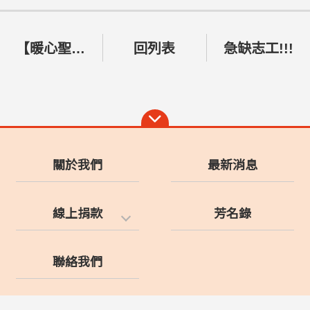
【暖心聖誕x浪浪園遊會 （一日園長體驗）】將在12/13號舉行！
回列表
急缺志工!!!
關於我們
最新消息
線上捐款
芳名錄
聯絡我們