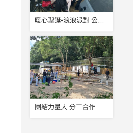
暖心聖誕•浪浪派對 公益演唱會圓滿成功
團結力量大 分工合作 人定勝天 最美的景色