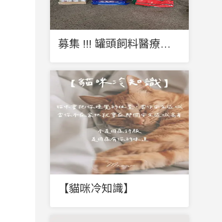
募集 !!! 罐頭飼料醫療費保健品
【貓咪冷知識】