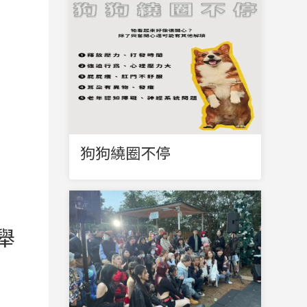
狗狗繞圈不停
舉