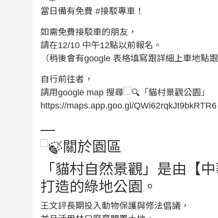
當日備有免費
#接駁專車
！
如需免費接駁車的朋友，
請在12/10 中午12點以前報名。
（稍後會有google 表格填寫跟詳細上車地點
自行前往者，
請用google map 搜尋
「貓村景觀公園」
https://maps.app.goo.gl/QWi62rqkJt9bkRTR6
—
關於園區
「貓村自然景觀」是由【中
打造的綠地公園。
王文評長期投入動物保護與修法倡議，