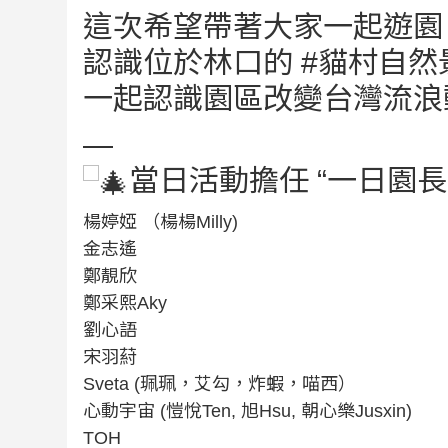
這次希望帶著大家一起遊園
認識位於林口的
#貓村自然
一起認識園區改變台灣流
—
當日活動擔任 “一日園長
楊婷婭 （楊楊Milly)
金志遙
鄭靚欣
鄭采熙Aky
劉心語
宋羽葤
Sveta (珮珮，艾勾，炸蝦，喵西）
心動宇宙 (愷悅Ten, 旭Hsu, 朝心樂Jusxin)
TOH