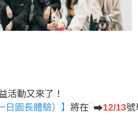
益活動又來了！
（一日園長體驗）】
將在
12/13
號