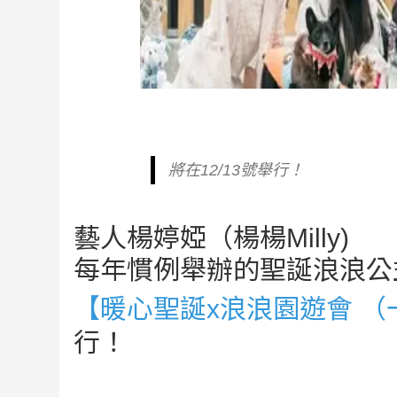
將在12/13號舉行！
藝人楊婷婭（楊楊Milly)
每年慣例舉辦的聖誕浪浪公
【暖心聖誕x浪浪園遊會 
行！