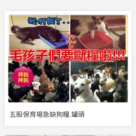
五股保育場急缺狗糧.罐頭